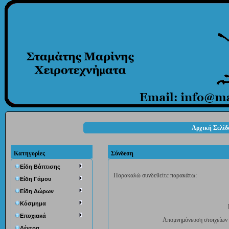
Αρχική Σελίδ
Κατηγορίες
Σύνδεση
Eίδη Βάπτισης
Παρακαλώ συνδεθείτε παρακάτω:
Είδη Γάμου
Είδη Δώρων
Κόσμημα
Εποχιακά
Απομνημόνευση στοιχείων 
Δέντρα