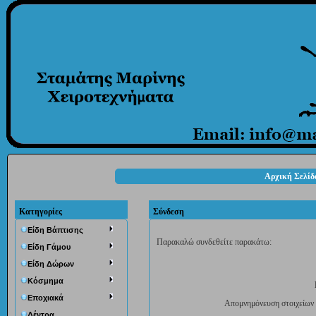
Αρχική Σελίδ
Κατηγορίες
Σύνδεση
Eίδη Βάπτισης
Παρακαλώ συνδεθείτε παρακάτω:
Είδη Γάμου
Είδη Δώρων
Κόσμημα
Εποχιακά
Απομνημόνευση στοιχείων 
Δέντρα