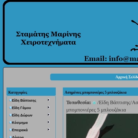
Αρχική Σελίδ
Κατηγορίες
Ασημένιες μπομπονιέρες 5 μπλουζάκια
Eίδη Βάπτισης
Τοποθεσία:
/
Eίδη Βάπτισης
/
Ασ
Είδη Γάμου
μπομπονιέρες 5 μπλουζάκια
Είδη Δώρων
Κόσμημα
Εποχιακά
Δέντρα