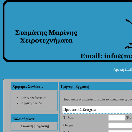
Αρχική Σελί
Χρήσιμες Συνδέσεις
Γρήγορη Εγγραφή
Συνέχιση Αγορών
Παρακαλώ σημειώστε οτι όλα τα πεδία που έχου
Αρχική Σελίδα
Προσωπικά Στοιχεία
Τίτλος:
(Κο
Καλωσήρθατε
Όνομα:
[
Σύνδεση
|
Εγγραφή
]