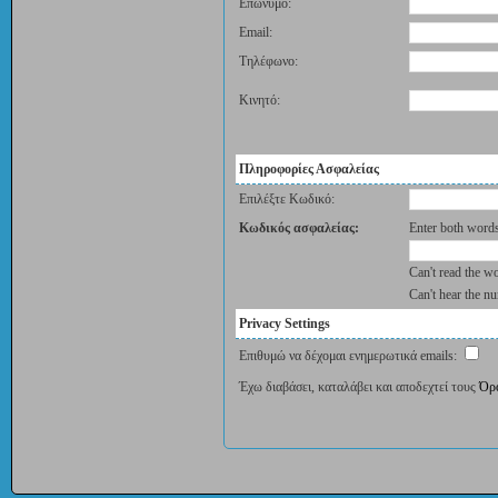
Επώνυμο:
Email:
Τηλέφωνο:
Κινητό:
Πληροφορίες Ασφαλείας
Επιλέξτε Κωδικό:
Κωδικός ασφαλείας:
Enter both words
Can't read the 
Can't hear the 
Privacy Settings
Επιθυμώ να δέχομαι ενημερωτικά emails:
Έχω διαβάσει, καταλάβει και αποδεχτεί τους
Όρ